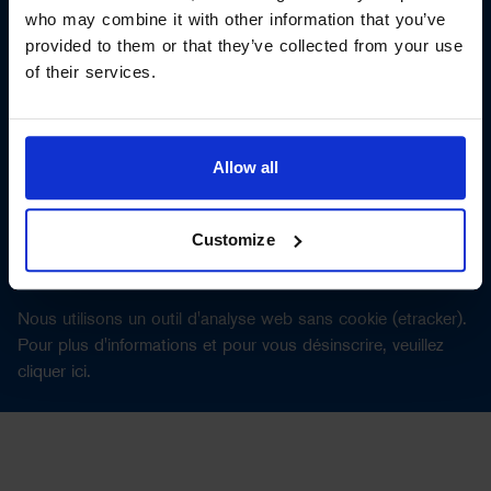
who may combine it with other information that you’ve
Autres marques de URSAPHARM :
provided to them or that they’ve collected from your use
of their services.
Mentions légales
Confidentialité
contact
Allow all
Paramètres des cookies
URSAPHARM Arzneimittel GmbH Industriestraße 35,
Customize
66129 Saarbrücken
Nous utilisons un outil d'analyse web sans cookie (etracker).
Pour plus d'informations et pour vous désinscrire, veuillez
cliquer
ici
.