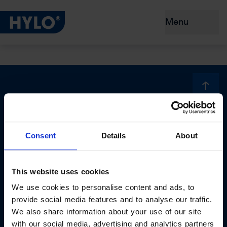
Menu
Yeux secs
Produits
Conseils et prévention
Consent
Details
About
Pourquoi HYLO® ?
Benelux B.V.
Steenovenweg 5
This website uses cookies
NL-5708 HN Helmond
We use cookies to personalise content and ads, to
Yeux secs
provide social media features and to analyse our traffic.
We also share information about your use of our site
En savoir plus sur HYLO®
with our social media, advertising and analytics partners