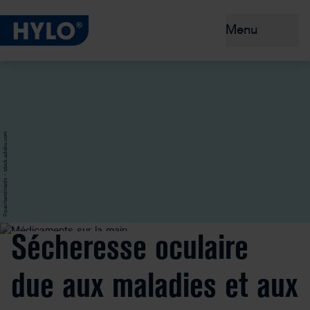
Menu
Yeux secs
Produits
©pairhandmade - stock.adobe.com
Conseils et prévention
Pourquoi HYLO® ?
Sécheresse oculaire
due aux maladies et aux