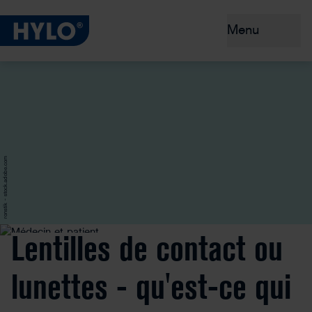
Menu
Yeux secs
Produits
Conseils et prévention
ronstik - stock.adobe.com
Pourquoi HYLO® ?
Lentilles de contact ou
lunettes - qu'est-ce qui