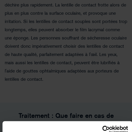
déchire plus rapidement. La lentille de contact frotte alors de
plus en plus contre la surface oculaire, et provoque une
irritation. Si les lentilles de contact souples sont portées trop
longtemps, elles peuvent absorber le film lacrymal comme
une éponge. Les personnes souffrant de sécheresse oculaire
doivent donc impérativement choisir des lentilles de contact
de haute qualité, parfaitement adaptées à l'œil. Les yeux,
©llhedgehogll - stock.adobe.com
mais aussi les lentilles de contact, peuvent être lubrifiés à
l'aide de gouttes ophtalmiques adaptées aux porteurs de
lentilles de contact.
Traitement : Que faire en cas de
sécheresse oculaire ?