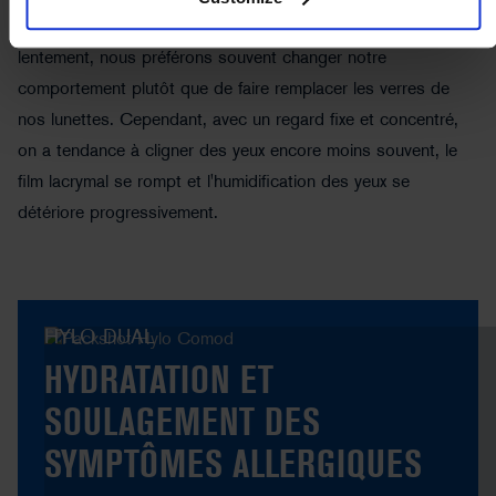
dessèchement. Lorsque la vision commence à se dégrader
lentement, nous préférons souvent changer notre
comportement plutôt que de faire remplacer les verres de
nos lunettes. Cependant, avec un regard fixe et concentré,
on a tendance à cligner des yeux encore moins souvent, le
©sebra - stock.adobe.com
film lacrymal se rompt et l'humidification des yeux se
détériore progressivement.
HYLO DUAL
HYDRATATION ET
SOULAGEMENT DES
SYMPTÔMES ALLERGIQUES