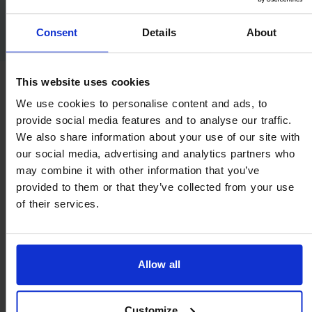
Plus d'informations
Consent
Details
About
This website uses cookies
LUNETTES
We use cookies to personalise content and ads, to
Les yeux sont plus sollicités en
provide social media features and to analyse our traffic.
We also share information about your use of our site with
cas de défaut de vision
our social media, advertising and analytics partners who
may combine it with other information that you’ve
provided to them or that they’ve collected from your use
Si vous ne souhaitez pas porter de lentilles de contact ou si
of their services.
vous souffrez souvent de démangeaisons, de brûlures et de
rougeurs oculaires, le port de lunettes est la bonne solution.
Toutefois, il est important que votre acuité visuelle soit
Allow all
contrôlée régulièrement par un ophtalmologue et de les
ajuster si nécessaire. En effet, une mauvaise correction de la
Customize
vue soumet les yeux au stress et peut aggraver leur