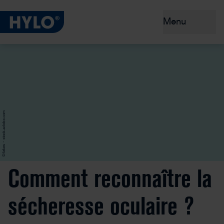
Menu
Yeux secs
Produits
Conseils et prévention
©fizkes - stock.adobe.com
Pourquoi HYLO® ?
Comment reconnaître la
sécheresse oculaire ?