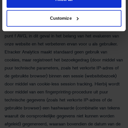
overeenkomst voor gegevensverwerking gesloten met het
bedrijf etracker.
Customize
Wij gebruiken etracker Analytics op basis van ons
gerechtvaardigd belang overeenkomstig art. 6, lid 1, zin 1,
punt f AVG, in dit geval in het belang van het evalueren van
onze website en het verbeteren ervan voor u als gebruiker.
Etracker Analytics maakt standaard geen gebruik van
cookies, maar registreert het bezoekgedrag (door middel van
puur technische parameters, zoals het verkorte IP-adres of
de gebruikte browser) binnen een sessie (websitebezoek)
door middel van cookie-less session tracking. Hierbij wordt
door middel van een fingerprinting-procedure uit puur
technische gegevens (zoals het verkorte IP-adres of de
gebruikte browser) een hashwaarde (combinatie van tekens
waaruit de oorspronkelijke gegevens niet kunnen worden
afgeleid) gegenereerd, waaraan bovendien de datum van de