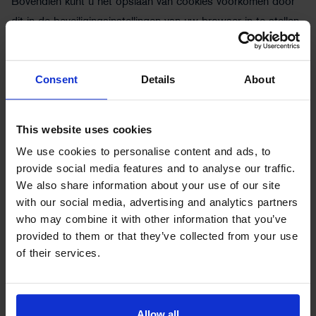
Bovendien kunt u het opslaan van cookies voorkomen door
dit in de beveiligingsinstellingen van uw browser in te stellen.
Het is echter mogelijk dat u dan niet alle functies van deze
website kunt gebruiken.
Consent
Details
About
Deze mogelijkheden gelden voor alle hieronder genoemde
cookies die wij op deze website gebruiken.
This website uses cookies
2.10 eTracker
We use cookies to personalise content and ads, to
provide social media features and to analyse our traffic.
Op onze website maken we gebruik van de dienst etracker
We also share information about your use of our site
Analytics van etracker GmbH, Erste Brunnenstraße 1, 20459
with our social media, advertising and analytics partners
Hamburg, impressum:https://www.etracker.com/impressum/
who may combine it with other information that you’ve
(hierna 'etracker' genoemd). Hier vindt u de FAQ van etracker
provided to them or that they’ve collected from your use
met betrekking tot de AVG:
of their services.
https://www.etracker.com/docs/faq/eu-dsgvo/. De
privacyverklaring van etracker kunt u hier raadplegen:
https://www.etracker.com/datenschutz/. Wij hebben een
Allow all