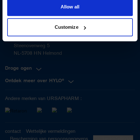
Allow all
Customize
Benelux B.V.
Steenovenweg 5
NL-5708 HN Helmond
Droge ogen
Ontdek meer over HYLO®
Andere merken van URSAPHARM :
contact
Wettelijke vermeldingen
Bescherming van persoonsgegevens
Cookie-instellingen