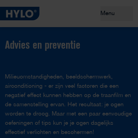
Menu
Droge ogen
Advies en preventie
Producten
Advies en preventie
Milieuomstandigheden, beeldschermwerk,
Waarom HYLO®?
airconditioning - er zijn veel factoren die een
negatief effect kunnen hebben op de traanfilm en
de samenstelling ervan. Het resultaat: je ogen
worden te droog. Maar met een paar eenvoudige
oefeningen of tips kun je je ogen dagelijks
effectief verlichten en beschermen!