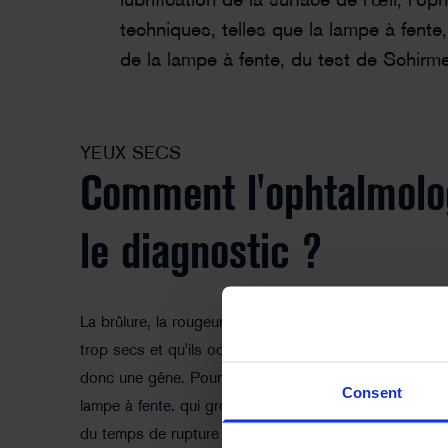
lubrification de la surface de l'œil, l
techniques, telles que la lampe à fente
de la lampe à fente, du test de Schirme
YEUX SECS
Comment l'ophtalmolog
le diagnostic ?
La brûlure, la rougeur et le gonflement des yeux indiq
trop secs et qu'ils occasionnent une gêne. Les yeux 
donc une gêne. Pour le confirmer, l'ophtalmologiste ex
Consent
lampe à fente. qui grossit l'œil et rend visible toute ir
du temps de rupture du film lacrymal Pour mesurer le 