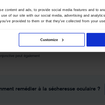
ymal avec un colorant
e content and ads, to provide social media features and to ana
pendant ce laps de temps, car
 use of our site with our social media, advertising and analyt
le vitesse les larmes se
t you’ve provided to them or that they’ve collected from your use
apidement dans le film
de petites bandes de papier
irmer, qui consiste à introduire
Customize
al inférieur, indique la
mortes de la cornée La
onjonctive peut également
mment remédier à la sécheresse oculaire ?