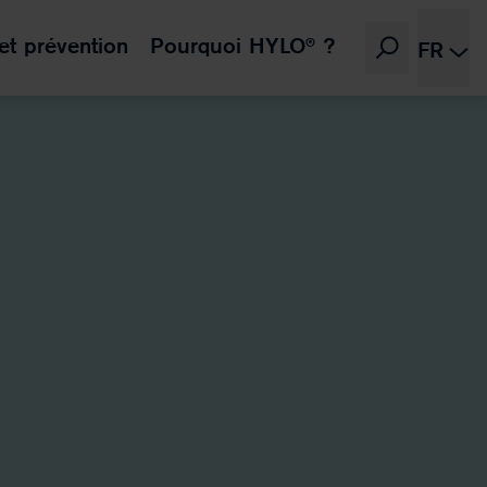
et prévention
Pourquoi HYLO® ?
FR