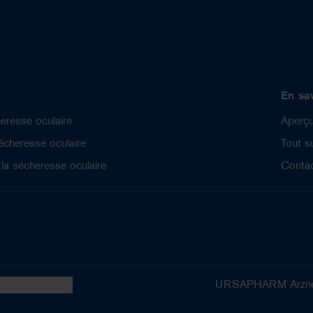
En sa
heresse oculaire
Aperç
écheresse oculaire
Tout 
a sécheresse oculaire
Conta
res des cookies
URSAPHARM Arzneim