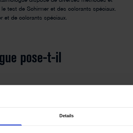
'ophtalmologue dispose de diverses méthodes et
©Liudmila Dutko - stock.adobe.com
, le test de Schirmer et des colorants spéciaux.
r et de colorants spéciaux.
ue pose-t-il
uent déjà que les yeux sont
sont trop secs et provoquent
amine les yeux à l'aide d'une
Details
ritation ou inflammation. Mesure
temps de rupture du film