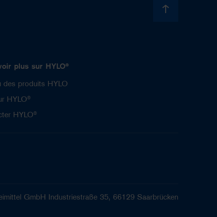
voir plus sur HYLO®
u des produits HYLO
sur HYLO®
cter HYLO®
ittel GmbH Industriestraße 35, 66129 Saarbrücken